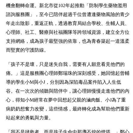
機會翻轉命運。新北市從102年起推動「防制學生藥物濫用
諮詢服務團」，至今已陪伴超過千位曾遭逢藥物風險的青少
年走出陰影，重返正軌，透過教育局結合學校、生輔人員、
心理師、社工、醫療與社福團隊等跨領域資源，建立全方位
支持網絡，成為孩子最堅強的依靠，也為青春築起一道溫柔
而堅實的守護防線。
「孩子不是壞，只是迷失自我，需要有人願意看見他們的
痛。」這是服務團心理師鄭瑞珠的深刻感受，她回憶起曾輔
導的學生小M與小J，分別因為深陷毒品案件陷入人生低
谷。在一次次的傾聽與陪伴中，讓心理師慢慢走進他們的內
心，得知小M經常在夢中回想起父親的滷肉飯、小J為了重
病奶奶想奮力改變，這些情感，最終轉化成為幫助他們重新
站起來的勇氣與力量。
「我不是拯救者，而是孩子生命中那盞不熄的燈塔。」鄭心