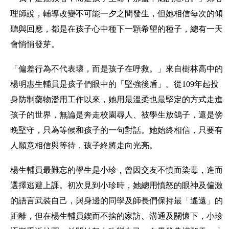
理師說，輔導改變不可能一夕之間發生，但她相信每次的傾
聽與回應，都是在孩子心中種下一顆希望的種子，總有一天
會悄悄發芽。
「偏差行為不代表壞，而是孩子在呼救。」來自樹林高中的
楊明惠生輔員是孩子們眼中的「堅強後盾」。從109年起投
身防制藥物濫用工作以來，她用最溫柔也最堅定的方式走進
孩子的世界，無論是奔走校園尋人、被學生放鴿子，還是傍
晚堅守，只為等候和孩子的一句對話。她始終相信，只要有
人願意相信與等待，孩子終將走向光亮。
楊生輔員最難忘的學生是小珍，曾因交友不慎而染毒，進而
選擇逃避上課。初次見到小珍時，她總用憤怒的眼神及偏激
的語言武裝自己，與身邊的同學及師長們保持最「遙遠」的
距離，但在楊生輔員鍥而不捨的家訪、溝通及關懷下，小珍