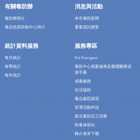
:::
有關毒防辦
消息與活動
毒防辦簡介
本市毒防新聞
毒品危害防制中心簡介
重要資訊變更
統計資料服務
服務專區
每月統計
For Foreigner
每季統計
毒防中心個案服務及藥癮醫療資
源手冊
每年統計
戒毒服務
生活協助
毒品裁罰講習
宣導活動申請
新北毒防志工招募
防毒保衛站
轉介表單下載