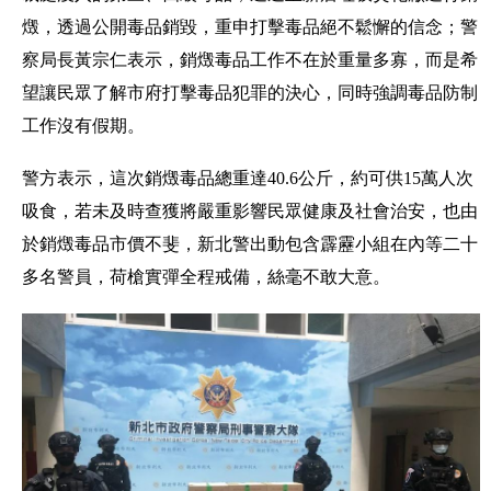
燬，透過公開毒品銷毀，重申打擊毒品絕不鬆懈的信念；警
察局長黃宗仁表示，銷燬毒品工作不在於重量多寡，而是希
望讓民眾了解市府打擊毒品犯罪的決心，同時強調毒品防制
工作沒有假期。
警方表示，這次銷燬毒品總重達40.6公斤，約可供15萬人次
吸食，若未及時查獲將嚴重影響民眾健康及社會治安，也由
於銷燬毒品市價不斐，新北警出動包含霹靂小組在內等二十
多名警員，荷槍實彈全程戒備，絲毫不敢大意。