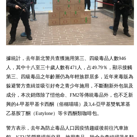
據統計，去年新北警共查獲施用第三、四級毒品人數946
人，其中十八至三十歲人數有471人，占49.79％，顯示接觸
第三、四級毒品之年齡層仍為年輕族群居多，近年來毒販為
躲避警方查緝並吸引好奇之青少年施用，不斷翻新外包裝及
成分，本次銷燬除了愷他命、FM2等傳統毒品外，也不乏新
興的4-甲基甲基卡西酮（俗稱喵喵）及3,4-亞甲基雙氧苯基
乙基胺丁酮（Eutylone）等卡西酮類咖啡包。
警方表示，去年為防止毒品人口因疫情趨緩後前往汽車旅