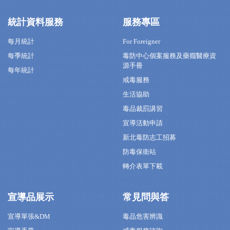
統計資料服務
服務專區
每月統計
For Foreigner
每季統計
毒防中心個案服務及藥癮醫療資
源手冊
每年統計
戒毒服務
生活協助
毒品裁罰講習
宣導活動申請
新北毒防志工招募
防毒保衛站
轉介表單下載
宣導品展示
常見問與答
宣導單張&DM
毒品危害辨識