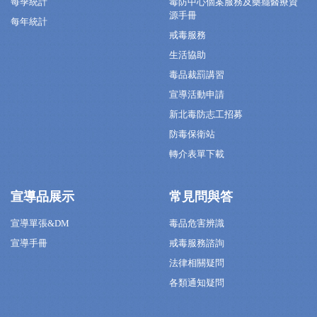
每季統計
毒防中心個案服務及藥癮醫療資
源手冊
每年統計
戒毒服務
生活協助
毒品裁罰講習
宣導活動申請
新北毒防志工招募
防毒保衛站
轉介表單下載
宣導品展示
常見問與答
宣導單張&DM
毒品危害辨識
宣導手冊
戒毒服務諮詢
法律相關疑問
各類通知疑問