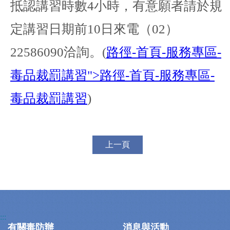
抵認講習時數
4
小時，有意願者請於規
定講習日期前
10
日來電（
02
）
22586090
洽詢。
(
路徑
-
首頁
-
服務專區
-
毒品裁罰講習
">
路徑
-
首頁
-
服務專區
-
毒品裁罰講習
)
上一頁
:::
有關毒防辦
消息與活動