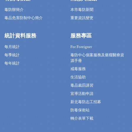
毒防辦簡介
本市毒防新聞
毒品危害防制中心簡介
重要資訊變更
統計資料服務
服務專區
每月統計
For Foreigner
每季統計
毒防中心個案服務及藥癮醫療資
源手冊
每年統計
戒毒服務
生活協助
毒品裁罰講習
宣導活動申請
新北毒防志工招募
防毒保衛站
轉介表單下載