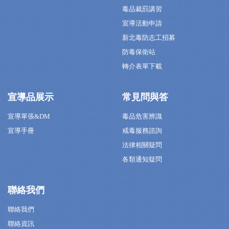
毒品裁罰講習
宣導活動申請
新北毒防志工招募
防毒保衛站
轉介表單下載
宣導品展示
常見問與答
宣導單張&DM
毒品危害辨識
宣導手冊
戒毒服務諮詢
法律相關疑問
各類通知疑問
聯絡我們
聯絡我們
聯絡資訊