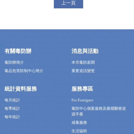
上一頁
:::
有關毒防辦
消息與活動
毒防辦簡介
本市毒防新聞
毒品危害防制中心簡介
重要資訊變更
統計資料服務
服務專區
每月統計
For Foreigner
每季統計
毒防中心個案服務及藥癮醫療資
源手冊
每年統計
戒毒服務
生活協助